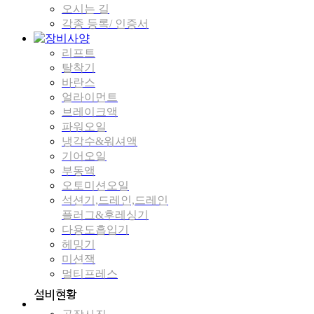
오시는 길
각종 등록/ 인증서
리프트
탈착기
바란스
얼라이먼트
브레이크액
파워오일
냉각수&워셔액
기어오일
부동액
오토미션오일
석션기,드레인,드레인
플러그&후레싱기
다용도흡입기
헤밍기
미션잭
멀티프레스